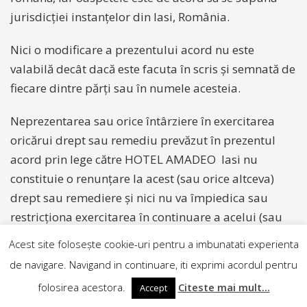
jurisdicției instanțelor din Iasi, România.
Nici o modificare a prezentului acord nu este
valabilă decât dacă este facuta în scris și semnată de
fiecare dintre părți sau în numele acesteia.
Neprezentarea sau orice întârziere în exercitarea
oricărui drept sau remediu prevăzut în prezentul
acord prin lege către HOTEL AMADEO Iasi nu
constituie o renunțare la acest (sau orice altceva)
drept sau remediere și nici nu va împiedica sau
restricționa exercitarea în continuare a acelui (sau
altui) drept sau remediere.
Acest site folosește cookie-uri pentru a imbunatati experienta
de navigare. Navigand in continuare, iti exprimi acordul pentru
PARERI, SUGESTII & RECLAMAȚII
folosirea acestora.
Citeste mai mult...
Accept
Suntem bucuroși să primim informațiile dvs., pe