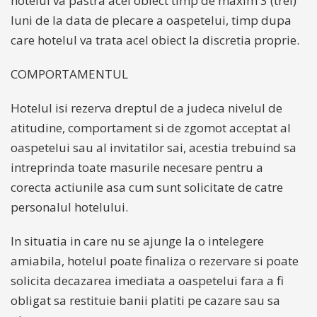
hotelul va pastra acel obiect timp de maxim 3 (trei)
luni de la data de plecare a oaspetelui, timp dupa
care hotelul va trata acel obiect la discretia proprie.
COMPORTAMENTUL
Hotelul isi rezerva dreptul de a judeca nivelul de
atitudine, comportament si de zgomot acceptat al
oaspetelui sau al invitatilor sai, acestia trebuind sa
intreprinda toate masurile necesare pentru a
corecta actiunile asa cum sunt solicitate de catre
personalul hotelului.
In situatia in care nu se ajunge la o intelegere
amiabila, hotelul poate finaliza o rezervare si poate
solicita decazarea imediata a oaspetelui fara a fi
obligat sa restituie banii platiti pe cazare sau sa