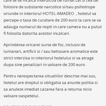
care se va incalca interdictia de fumat cat si cea de
folosire de substante narcotice si/sau psihotrope
oriunde in interiorul HOTEL AMADEO , hotelul va
percepe o taxa de curatare de 200 euro la care se va
adauga numarul de nopti in care camera nu a putut
fi folosita datorita acestor incalcari.
Aprinderea oricarei surse de foc, inclusiv de
lumanari, artificii si / sau betisoare aromatice este
strict interzisa in interiorul hotelului si va atrage
dupa sine penalizari in valoare de 200 euro.
Pentru nerespectarea situatiilor descrise mai sus,
hotelul are dreptul si obligatia sa anunte politia si
sa anuleze imediat cazarea fara a returna nicio
valoare oaspetelui.